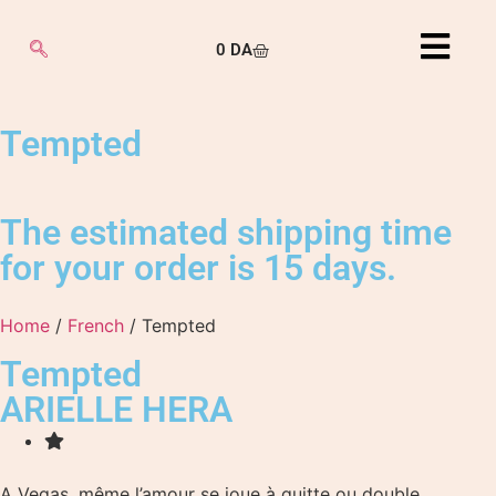
0
DA
Tempted
The estimated shipping time
for your order is 15 days.
Home
/
French
/ Tempted
Tempted
ARIELLE HERA
A Vegas, même l’amour se joue à quitte ou double.