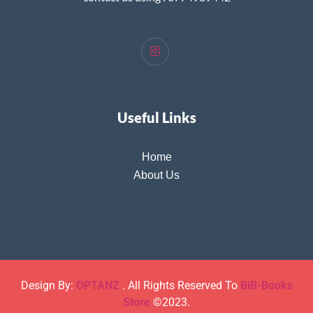
Useful Links
Home
About Us
Design By:
OPTANZ
. All Rights Reserved To
BiB-Books
Store
©2023.