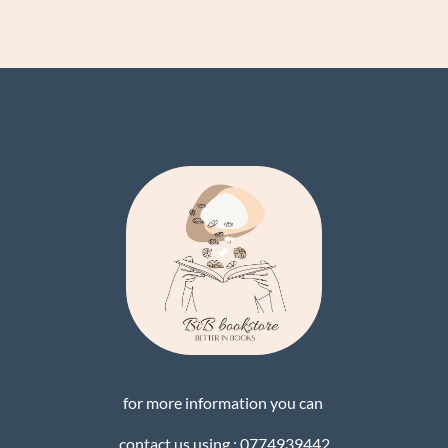
for more information you can
contact us using : 0774939442