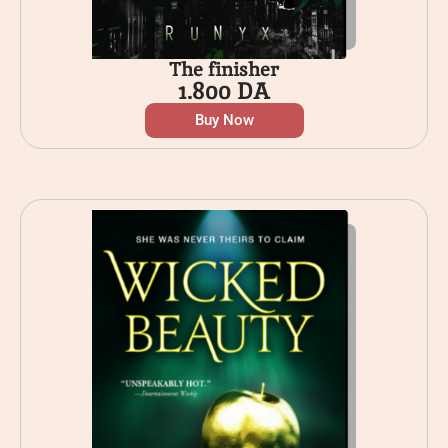
The finisher
1.800
DA
Buy Now