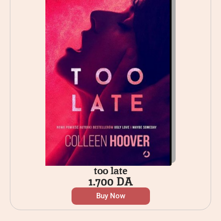
too late
1.700
DA
Buy Now