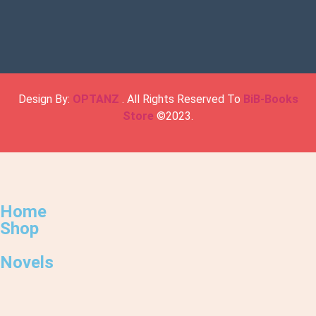
Design By:
OPTANZ
. All Rights Reserved To
BiB-Books
Store
©2023.
Home
Shop
Novels