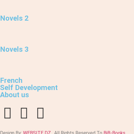
Novels 2
Novels 3
French
Self Development
About us
Design By:
WEBSITE DZ
. All Rights Reserved To
BiB-Books