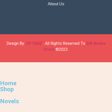
About Us
Design By:
OPTANZ
. All Rights Reserved To
BiB-Books
Store
©2023.
Home
Shop
Novels