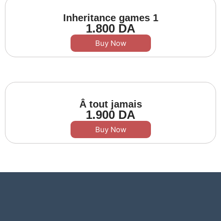
Inheritance games 1
1.800
DA
Buy Now
Â tout jamais
1.900
DA
Buy Now