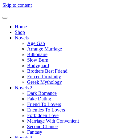
Skip to content
Home
Shop
Novels
Age Gab
Arrange Marriage
Billionaire
Slow Burn
Bodyguard
Brothers Best Friend
Forced Proximity
Greek Mythology
Novels 2
Dark Romance
Fake Dating
Friend To Lovers
Enemies To Lovers
Forbidden Love
Marriage With Convenient
Second Chance
Fantasy
Novels 3