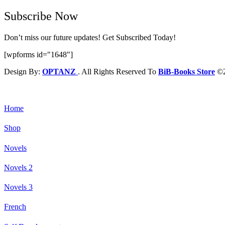
Subscribe Now
Don’t miss our future updates! Get Subscribed Today!
[wpforms id="1648"]
Design By:
OPTANZ
. All Rights Reserved To
BiB-Books Store
©2
Home
Shop
Novels
Novels 2
Novels 3
French