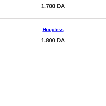
1.700
DA
Hoopless
1.800
DA