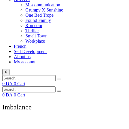
Miscommunication
Grumpy X Sunshine
One Bed Trope
Found Family
Romcom
Thriller
Small Town
Workplace
French
Self Development
About us
My account
X
0
DA
0
Cart
0
DA
0
Cart
Imbalance