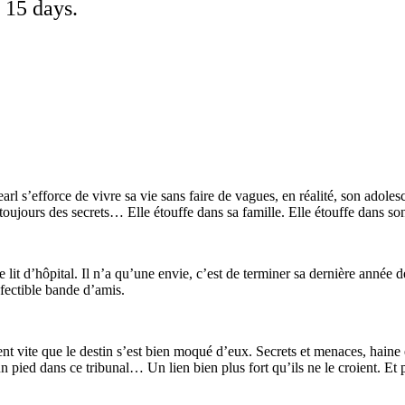
 15 days.
rl s’efforce de vivre sa vie sans faire de vagues, en réalité, son adoles
s, toujours des secrets… Elle étouffe dans sa famille. Elle étouffe dans s
lit d’hôpital. Il n’a qu’une envie, c’est de terminer sa dernière année de 
fectible bande d’amis.
ite que le destin s’est bien moqué d’eux. Secrets et menaces, haine et p
 pied dans ce tribunal… Un lien bien plus fort qu’ils ne le croient. Et po