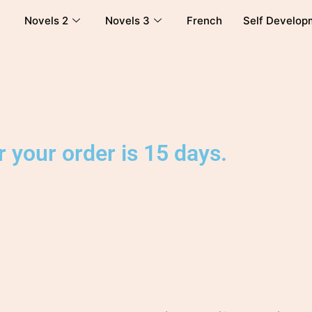
Novels 2
Novels 3
French
Self Develop
 your order is 15 days.