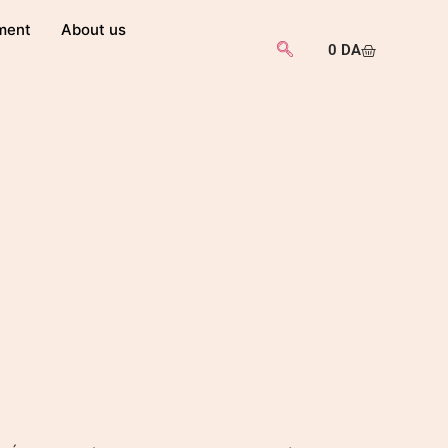
ment
About us
0
DA