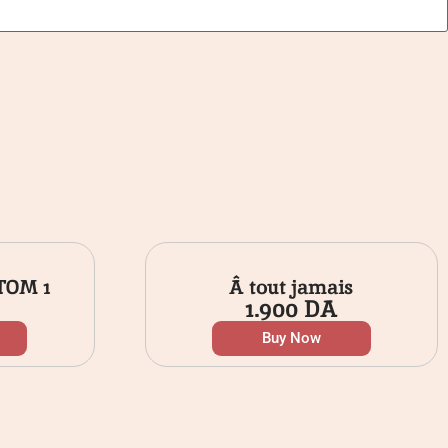
 TOM 1
Â tout jamais
1.900
DA
Buy Now