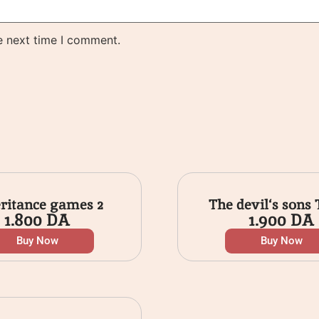
e next time I comment.
ritance games 2
The devil‘s sons
1.800
DA
1.900
DA
Buy Now
Buy Now