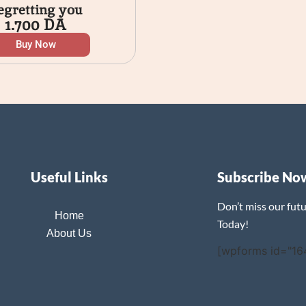
egretting you
1.700
DA
Buy Now
Useful Links
Subscribe No
Don’t miss our fut
Home
Today!
About Us
[wpforms id="16