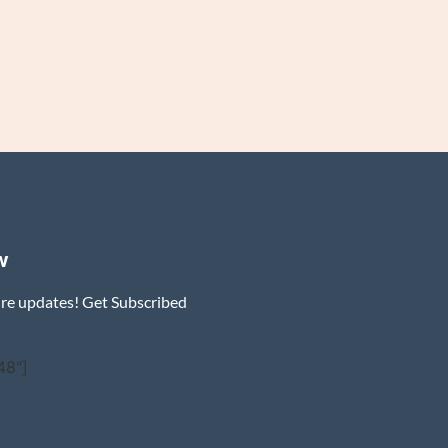
w
ure updates! Get Subscribed
48"]