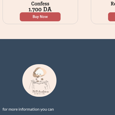
Confess
R
1.700
DA
Buy Now
for more information you can