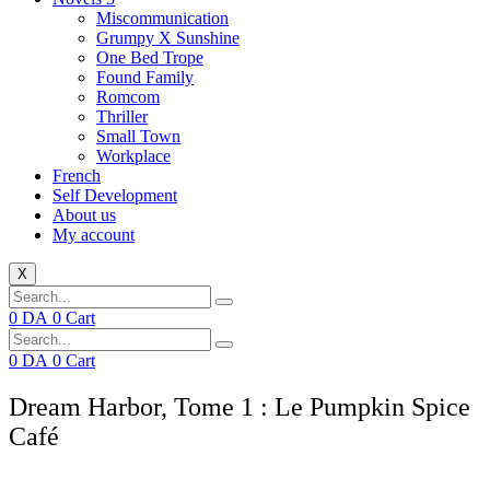
Miscommunication
Grumpy X Sunshine
One Bed Trope
Found Family
Romcom
Thriller
Small Town
Workplace
French
Self Development
About us
My account
X
0
DA
0
Cart
0
DA
0
Cart
Dream Harbor, Tome 1 : Le Pumpkin Spice
Café