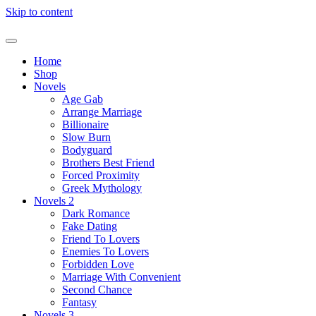
Skip to content
Home
Shop
Novels
Age Gab
Arrange Marriage
Billionaire
Slow Burn
Bodyguard
Brothers Best Friend
Forced Proximity
Greek Mythology
Novels 2
Dark Romance
Fake Dating
Friend To Lovers
Enemies To Lovers
Forbidden Love
Marriage With Convenient
Second Chance
Fantasy
Novels 3