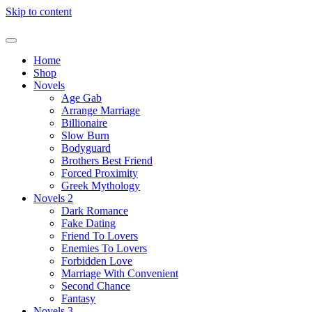
Skip to content
Home
Shop
Novels
Age Gab
Arrange Marriage
Billionaire
Slow Burn
Bodyguard
Brothers Best Friend
Forced Proximity
Greek Mythology
Novels 2
Dark Romance
Fake Dating
Friend To Lovers
Enemies To Lovers
Forbidden Love
Marriage With Convenient
Second Chance
Fantasy
Novels 3