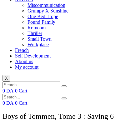
Miscommunication
Grumpy X Sunshine
One Bed Trope
Found Family
Romcom
Thriller
Small Town
Workplace
French
Self Development
About us
My account
X
0
DA
0
Cart
0
DA
0
Cart
Boys of Tommen, Tome 3 : Saving 6