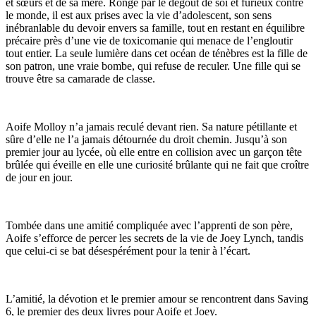
et sœurs et de sa mère. Rongé par le dégoût de soi et furieux contre
le monde, il est aux prises avec la vie d’adolescent, son sens
inébranlable du devoir envers sa famille, tout en restant en équilibre
précaire près d’une vie de toxicomanie qui menace de l’engloutir
tout entier. La seule lumière dans cet océan de ténèbres est la fille de
son patron, une vraie bombe, qui refuse de reculer. Une fille qui se
trouve être sa camarade de classe.
Aoife Molloy n’a jamais reculé devant rien. Sa nature pétillante et
sûre d’elle ne l’a jamais détournée du droit chemin. Jusqu’à son
premier jour au lycée, où elle entre en collision avec un garçon tête
brûlée qui éveille en elle une curiosité brûlante qui ne fait que croître
de jour en jour.
Tombée dans une amitié compliquée avec l’apprenti de son père,
Aoife s’efforce de percer les secrets de la vie de Joey Lynch, tandis
que celui-ci se bat désespérément pour la tenir à l’écart.
L’amitié, la dévotion et le premier amour se rencontrent dans Saving
6, le premier des deux livres pour Aoife et Joey.